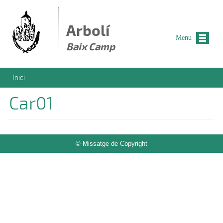
Vés al contingut
Arbolí
Menu
Baix Camp
Esteu aquí
Inici
Car01
© Missatge de Copyright