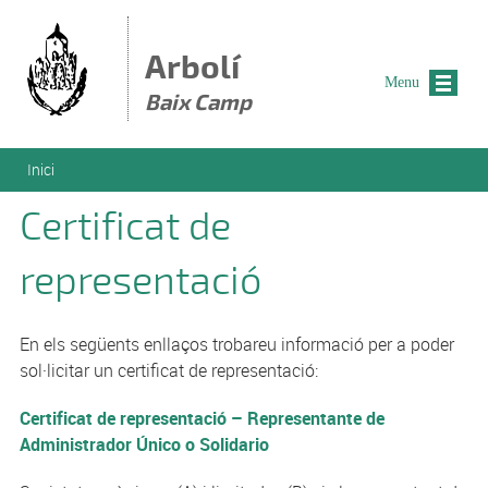
Vés al contingut
Arbolí
Menu
Baix Camp
Esteu aquí
Inici
Certificat de
representació
En els següents enllaços trobareu informació per a poder
sol·licitar un certificat de representació:
Certificat de representació – Representante de
Administrador Único o Solidario